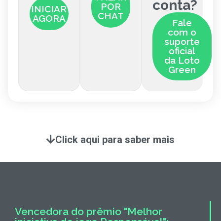
conta?
POR
INICIAR
CHAT
AGORA
Fale
com o
suporte
oficial
da Loto
Green
Click aqui para saber mais
Vencedora do prêmio "Melhor