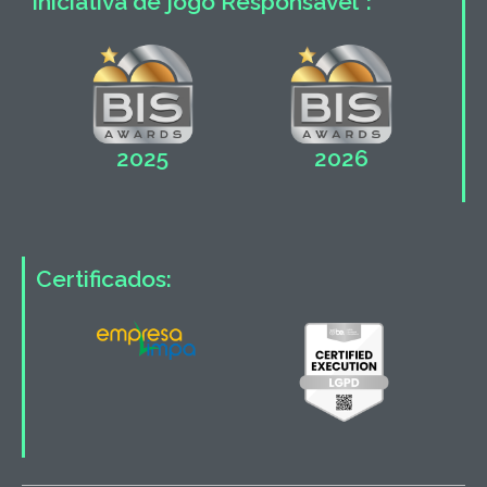
iniciativa de jogo Responsável":
2025
2026
Certificados: