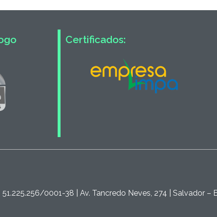
jogo
Certificados:
51.225.256/0001-38 | Av. Tancredo Neves, 274 | Salvador – 