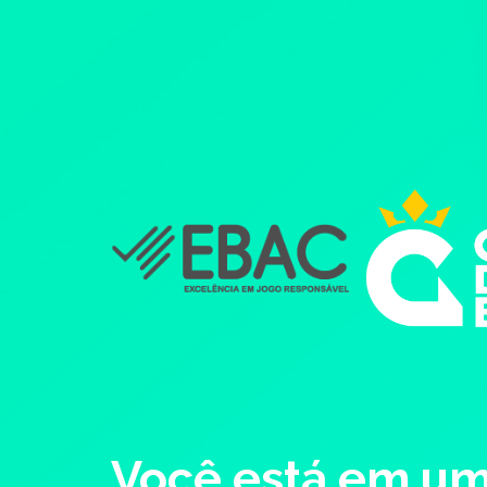
Você está em u