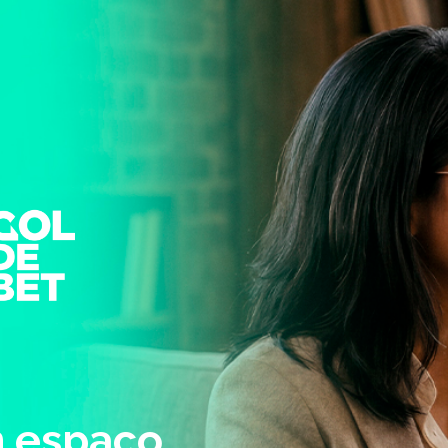
m espaço