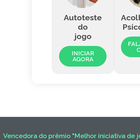
Autoteste
Acol
do
Psic
jogo
FAL
INICIAR
AGORA
Vencedora do prêmio "Melhor iniciativa de 