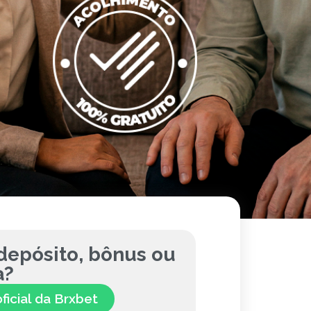
depósito, bônus ou
a?
ficial da Brxbet