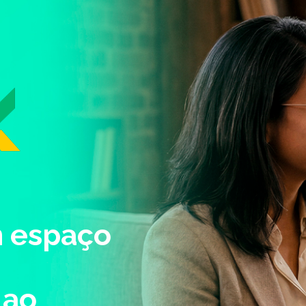
m espaço
l
ao