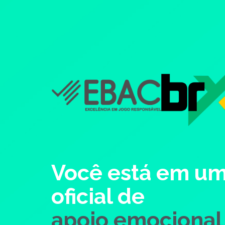
Você está em u
oficial de
apoio emociona