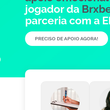
jogador da
Brxbe
parceria com a 
PRECISO DE APOIO AGORA!