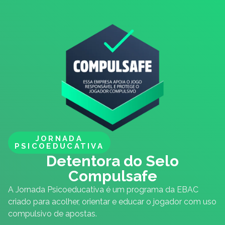
JORNADA
PSICOEDUCATIVA
Detentora do Selo
Compulsafe
A Jornada Psicoeducativa é um programa da EBAC
criado para acolher, orientar e educar o jogador com uso
compulsivo de apostas.