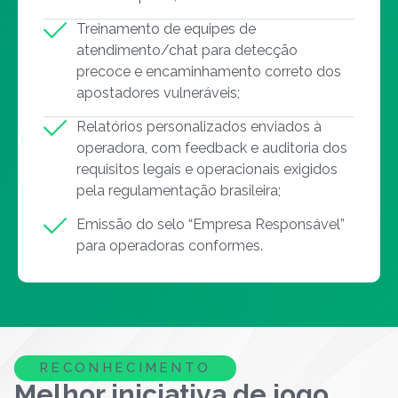
Treinamento de equipes de
atendimento/chat para detecção
precoce e encaminhamento correto dos
apostadores vulneráveis;
Relatórios personalizados enviados à
operadora, com feedback e auditoria dos
requisitos legais e operacionais exigidos
pela regulamentação brasileira;
Emissão do selo “Empresa Responsável”
para operadoras conformes.
RECONHECIMENTO
Melhor iniciativa de jogo