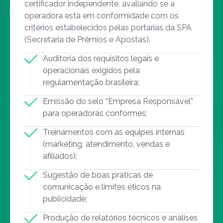
certificador independente, avaliando se a
operadora está em conformidade com os
critérios estabelecidos pelas portarias da SPA
(Secretaria de Prêmios e Apostas).
Auditoria dos requisitos legais e
operacionais exigidos pela
regulamentação brasileira;
Emissão do selo “Empresa Responsável”
para operadoras conformes;
Treinamentos com as equipes internas
(marketing, atendimento, vendas e
afiliados);
Sugestão de boas práticas de
comunicação e limites éticos na
publicidade;
Produção de relatórios técnicos e análises