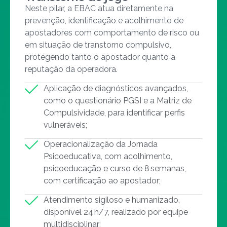
Neste pilar, a EBAC atua diretamente na
prevenção, identificação e acolhimento de
apostadores com comportamento de risco ou
em situação de transtorno compulsivo,
protegendo tanto o apostador quanto a
reputação da operadora.
Aplicação de diagnósticos avançados,
como o questionário PGSI e a Matriz de
Compulsividade, para identificar perfis
vulneráveis;
Operacionalização da Jornada
Psicoeducativa, com acolhimento,
psicoeducação e curso de 8 semanas,
com certificação ao apostador;
Atendimento sigiloso e humanizado,
disponível 24 h/7, realizado por equipe
multidisciplinar;